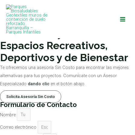
Ir
Main
al
Men
Bienvenidos a Zona Verde Ingeniería SAS
contenido
Diseñamos y Creamos
Espacios Recreativos,
Deportivos y de Bienestar
Te ofrecemos una asesoría Sin Costo para encontrar las mejores
alternativas para tus proyectos. Comunícate con un Asesor
Especializado
dando clic
en el botón abajo.
Solicita Asesoría Sin Costo
Formulario de Contacto
Nombre
Correo electrónico