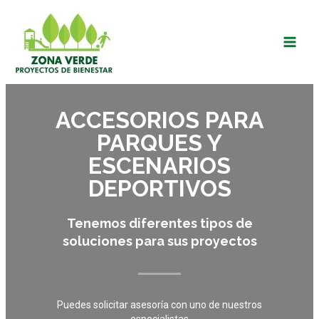
Ir
Main
al
Men
contenido
ACCESORIOS PARA
PARQUES Y
ESCENARIOS
DEPORTIVOS
Tenemos diferentes tipos de
soluciones para sus proyectos
Puedes solicitar asesoría con uno de nuestros