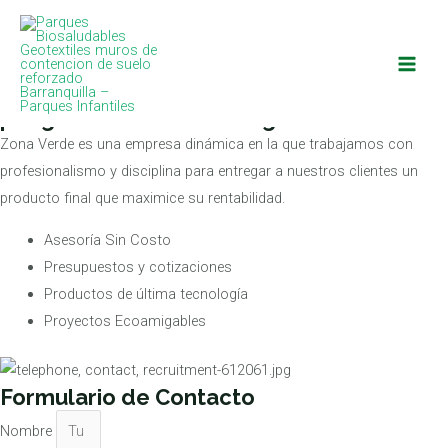
¿necesitas ayuda con un proyecto?
Ir
Main
Contáctanos
al
Men
contenido
¡Estaremos felices de asesorarte!
Déjanos tus datos para que un asesor se
ponga en contacto contigo en breve
Zona Verde es una empresa dinámica en la que trabajamos con
profesionalismo y disciplina para entregar a nuestros clientes un
producto final que maximice su rentabilidad.
Asesoría Sin Costo
Presupuestos y cotizaciones
Productos de última tecnología
Proyectos Ecoamigables
Formulario de Contacto
Nombre