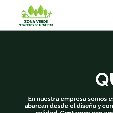
Ir
al
contenido
Q
En nuestra empresa somos esp
abarcan desde el diseño y cons
calidad. Contamos con ampl