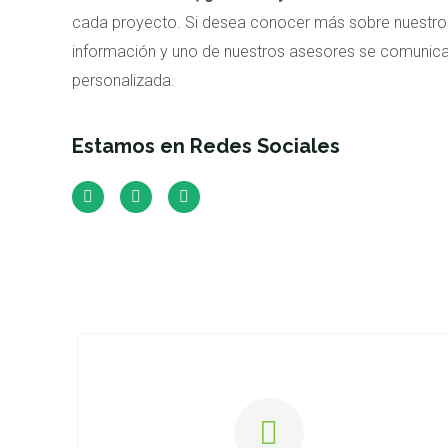
cada proyecto. Si desea conocer más sobre nuestros
información y uno de nuestros asesores se comunicar
personalizada.
Estamos en Redes Sociales
F
T
L
a
w
i
c
i
n
e
t
k
b
t
e
o
e
d
o
r
i
k
n
-
-
f
i
n