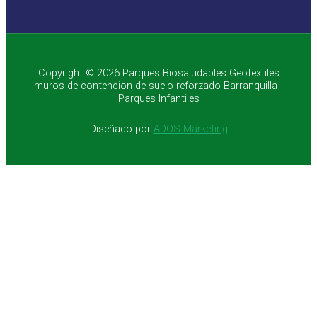
Copyright © 2026 Parques Biosaludables Geotextiles
muros de contencion de suelo reforzado Barranquilla -
Parques Infantiles
Diseñado por
ADOS Marketing