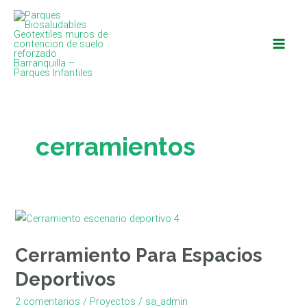
Ir
Main
al
Men
contenido
cerramientos
Cerramiento
Para
Cerramiento Para Espacios
Espacios
Deportivos
Deportivos
2 comentarios
/
Proyectos
/
sa_admin