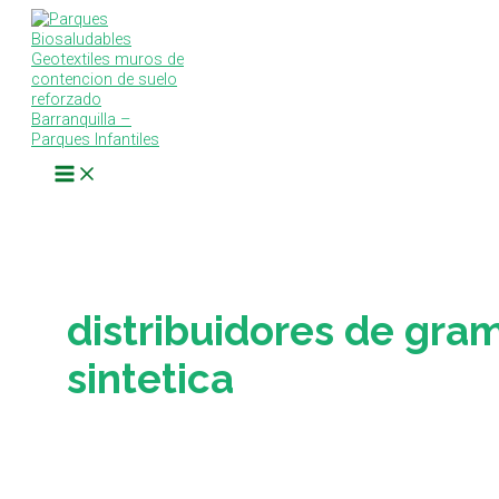
Main
Ir
Instalación
Menu
al
Grama
contenido
Sintética
Paisajista
Proyecto
Texas
distribuidores de gra
sintetica