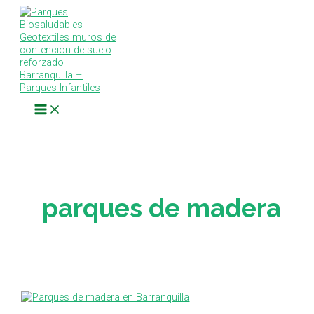
Main
Ir
Fabricación
Menu
al
e
contenido
Instalación
de
Parque
de
Madera
Edificio
Boracay
parques de madera