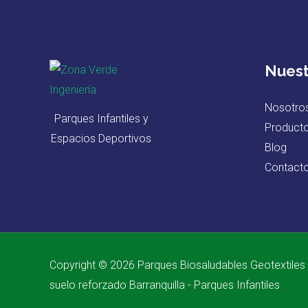
Nuest
Nosotro
Parques Infantiles y
Product
Espacios Deportivos
Blog
Contact
Copyright © 2026 Parques Biosaludables Geotextiles
suelo reforzado Barranquilla - Parques Infantiles