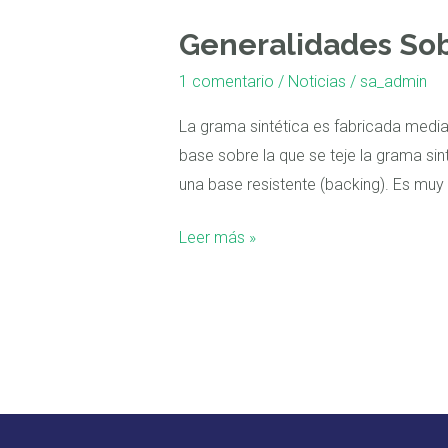
Sobre
Generalidades Sob
La
Grama
1 comentario
/
Noticias
/
sa_admin
Sintética
La grama sintética es fabricada median
base sobre la que se teje la grama sin
una base resistente (backing). Es muy 
Leer más »