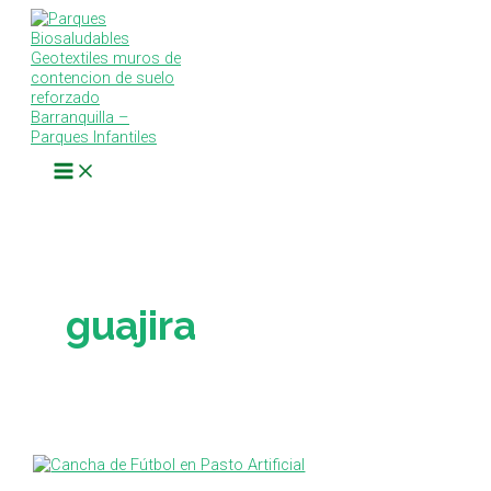
Main
Ir
Proyecto:
Menu
al
Construcción
contenido
de
una
Cancha
de
Fútbol
en
el
Municipio
de
Maicao
–
Guajira
guajira