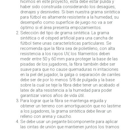
hicimos en este proyecto, esta debe estar pulida y
haber sido construida considerando los desagües,
drenajes y desniveles. Si bien nuestra grama sintética
para fútbol es altamente resistente a la humedad, su
desempeño como superficie de juego no va a ser
óptimo si el área presenta empozamientos.
Selección del tipo de grama sintética. La grama
sintética o el césped artificial para una cancha de
fútbol tiene unas características particulares. Se
recomienda que la fibra sea de polietileno, con alta
resistencia a los rayos UV, los filamentos deben
medir entre 50 y 60 mm para proteger la base de las
pisadas de los jugadores, la fibra también debe ser
suave para que no cause quemaduras ni irritaciones
en la piel del jugador, la galga o separación de carriles
debe ser de por lo menos 5/8 de pulgada y la base
sobre la cual se teje la fibra debe tener un acabado el
latex de alta resistencia a la humedad para poder
garantizar varios años de vida útil.
Para lograr que la fibra se mantenga erguida y
obtener un terreno con amortiguación que no lastime
a los jugadores, la grama sintética debe llevar un
relleno con arena y caucho.
Se debe usar un pegante bicomponente para aplicar
las cintas de unión que mantienen juntos los tramos