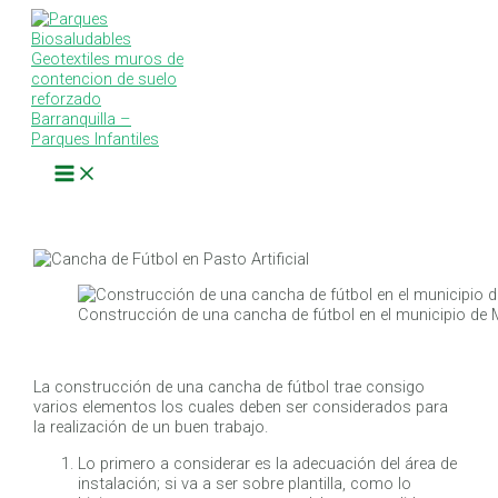
Main
Ir
Navegación
Escribe
Nombre*
Correo
Web
Menu
al
de
aquí...
electrónico*
contenido
entradas
Construcción de una cancha de fútbol en el municipio de
La construcción de una cancha de fútbol trae consigo
varios elementos los cuales deben ser considerados para
la realización de un buen trabajo.
Lo primero a considerar es la adecuación del área de
instalación; si va a ser sobre plantilla, como lo