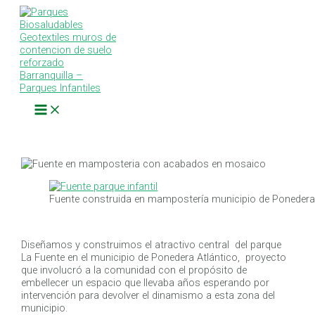
Main
Ir
Navegación
Escribe
Nombre*
Correo
Web
Menu
al
de
aquí...
electrónico*
contenido
entradas
Fuente construida en mampostería municipio de Poneder
Diseñamos y construimos el atractivo central del parque
La Fuente en el municipio de Ponedera Atlántico, proyecto
que involucró a la comunidad con el propósito de
embellecer un espacio que llevaba años esperando por
intervención para devolver el dinamismo a esta zona del
municipio.