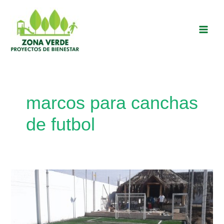
Ir
Main
al
Men
contenido
marcos para canchas
de futbol
Proyecto:
Construcción
de
una