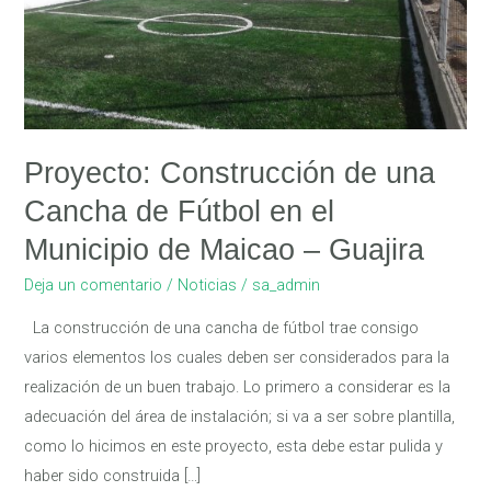
Cancha
de
Fútbol
en
el
Municipio
Proyecto: Construcción de una
de
Cancha de Fútbol en el
Maicao
Municipio de Maicao – Guajira
–
Guajira
Deja un comentario
/
Noticias
/
sa_admin
La construcción de una cancha de fútbol trae consigo
varios elementos los cuales deben ser considerados para la
realización de un buen trabajo. Lo primero a considerar es la
adecuación del área de instalación; si va a ser sobre plantilla,
como lo hicimos en este proyecto, esta debe estar pulida y
haber sido construida […]