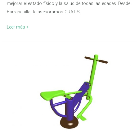
mejorar el estado físico y la salud de todas las edades. Desde
Barranquilla, te asesoramos GRATIS.
Leer más »
Máquinas
para
hacer
ejercicios
en
Parques
Biosaludables
–
Parte
1