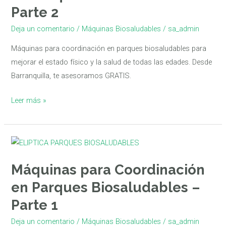
Parques
Parte 2
Biosaludables
Deja un comentario
/
Máquinas Biosaludables
/
sa_admin
–
Parte
Máquinas para coordinación en parques biosaludables para
2
mejorar el estado físico y la salud de todas las edades. Desde
Barranquilla, te asesoramos GRATIS.
Leer más »
Máquinas
para
Máquinas para Coordinación
Coordinación
en
en Parques Biosaludables –
Parques
Parte 1
Biosaludables
Deja un comentario
/
Máquinas Biosaludables
/
sa_admin
–